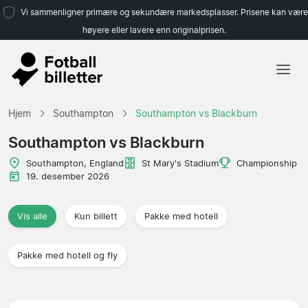
Vi sammenligner primære og sekundære markedsplasser. Prisene kan være
høyere eller lavere enn originalprisen.
Hjem
Hjem
Southampton
Southampton vs Blackburn
Lag
Southampton vs Blackburn
Ligaer
Southampton, England
St Mary's Stadium
Championship
19. desember 2026
Reisebyråer
Vis alle
Kun billett
Pakke med hotell
Pakke med hotell og fly