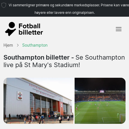
Vi sammenligner primære og sekundære markedsplasser. Prisene kan være
høyere eller lavere enn originalprisen.
Hjem
Hjem
Southampton
Lag
Southampton billetter -
Se Southampton
live på St Mary's Stadium!
Ligaer
Reisebyråer