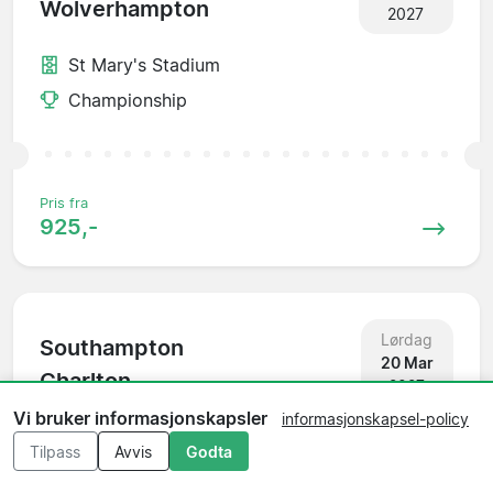
Wolverhampton
2027
St Mary's Stadium
Championship
Pris fra
925,-
Lørdag
Southampton
20 Mar
Charlton
2027
Vi bruker informasjonskapsler
informasjonskapsel-policy
St Mary's Stadium
Tilpass
Avvis
Godta
Championship