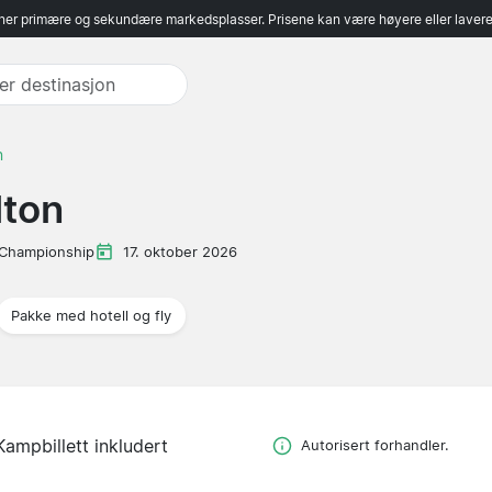
er primære og sekundære markedsplasser. Prisene kan være høyere eller lavere 
n
lton
Championship
17. oktober 2026
Pakke med hotell og fly
Kampbillett inkludert
Autorisert forhandler.