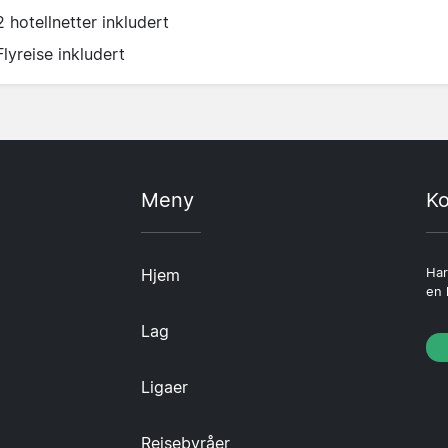
2 hotellnetter inkludert
Flyreise inkludert
Meny
Ko
Hjem
Har
en 
Lag
Ligaer
Reisebyråer