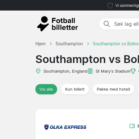
Vi sammenlign
Hjem
Southampton
Southampton vs Bolto
Southampton vs Bo
Southampton, England
St Mary's Stadium
Vis alle
Kun billett
Pakke med hotell