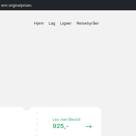
enn originalprisen.
Hjem
Lag
Ligaer
Reisebyråer
Les mer/Bestill
925,-