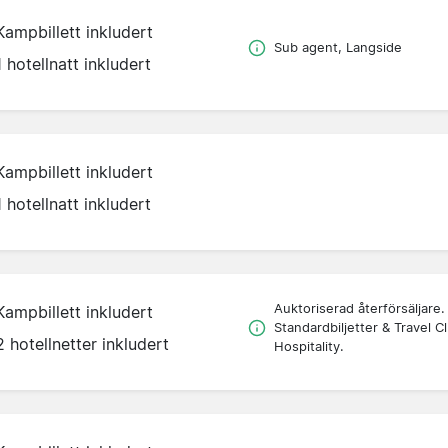
Kampbillett inkludert
Sub agent, Langside
1 hotellnatt inkludert
Kampbillett inkludert
1 hotellnatt inkludert
Auktoriserad återförsäljare.
Kampbillett inkludert
Standardbiljetter & Travel C
2 hotellnetter inkludert
Hospitality.