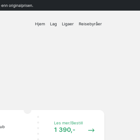
enn originalprisen.
Hjem
Lag
Ligaer
Reisebyråer
Les mer/Bestill
lub
1 390,-