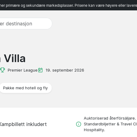
er primære og sekundære markedsplasser. Prisene kan være høyere eller lavere 
Villa
Premier League
19. september 2026
Pakke med hotell og fly
Auktoriserad återförsäljare.
Kampbillett inkludert
Standardbiljetter & Travel C
Hospitality.