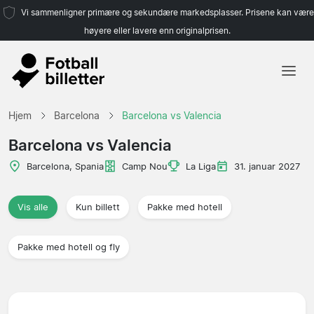
Vi sammenligner primære og sekundære markedsplasser. Prisene kan være
høyere eller lavere enn originalprisen.
Hjem
Hjem
Barcelona
Barcelona vs Valencia
Lag
Barcelona vs Valencia
Ligaer
Barcelona, Spania
Camp Nou
La Liga
31. januar 2027
Reisebyråer
Vis alle
Kun billett
Pakke med hotell
Pakke med hotell og fly