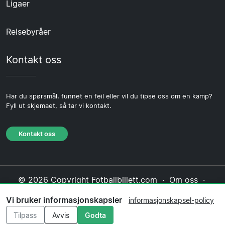
Ligaer
Reisebyråer
Kontakt oss
Har du spørsmål, funnet en feil eller vil du tipse oss om en kamp?
Fyll ut skjemaet, så tar vi kontakt.
Kontakt oss
© 2026 Copyright Fotballbillett.com ·
Om oss
·
Kontakt oss
·
Personvernerklæring
·
Vi bruker informasjonskapsler
informasjonskapsel-policy
Informasjonskapsel-policy
·
Redaksjonell policy
Tilpass
Avvis
Godta