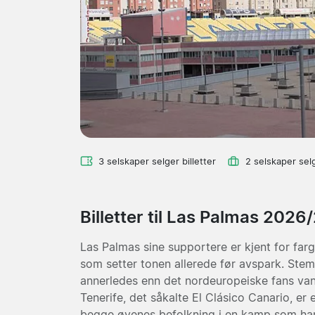
3 selskaper selger billetter
2 selskaper sel
Billetter til Las Palmas 2026
Las Palmas sine supportere er kjent for far
som setter tonen allerede før avspark. Ste
annerledes enn det nordeuropeiske fans vanl
Tenerife, det såkalte El Clásico Canario, e
begge øyenes befolkning i en kamp som han