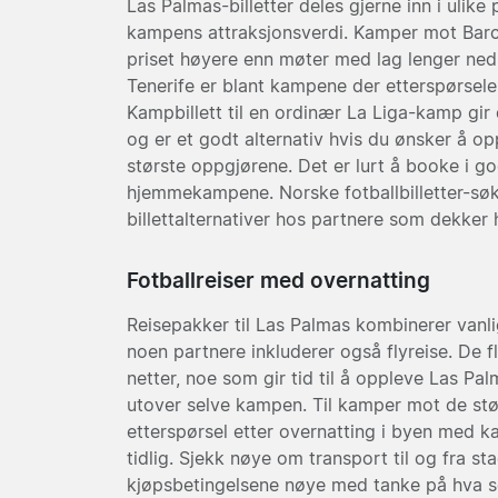
Las Palmas-billetter deles gjerne inn i ulike
kampens attraksjonsverdi. Kamper mot Barce
priset høyere enn møter med lag lenger ned
Tenerife er blant kampene der etterspørsel
Kampbillett til en ordinær La Liga-kamp gir 
og er et godt alternativ hvis du ønsker å o
største oppgjørene. Det er lurt å booke i god
hjemmekampene. Norske fotballbilletter-søke
billettalternativer hos partnere som dekker 
Fotballreiser med overnatting
Reisepakker til Las Palmas kombinerer vanli
noen partnere inkluderer også flyreise. De fl
netter, noe som gir tid til å oppleve Las Pa
utover selve kampen. Til kamper mot de stø
etterspørsel etter overnatting i byen med k
tidlig. Sjekk nøye om transport til og fra st
kjøpsbetingelsene nøye med tanke på hva s