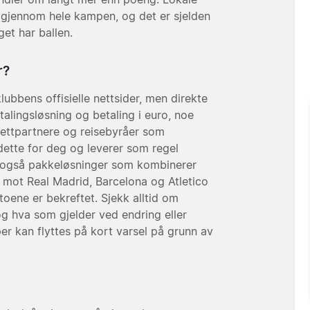
 gjennom hele kampen, og det er sjelden
et har ballen.
r?
lubbens offisielle nettsider, men direkte
alingsløsning og betaling i euro, noe
lettpartnere og reisebyråer som
 dette for deg og leverer som regel
nnes også pakkeløsninger som kombinerer
r mot Real Madrid, Barcelona og Atletico
oene er bekreftet. Sjekk alltid om
og hva som gjelder ved endring eller
r kan flyttes på kort varsel på grunn av