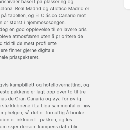
 prisnivåer basert på plassering og
lona, Real Madrid og Atletico Madrid er
 på tabellen, og El Clásico Canario mot
en er størst i hjemmesesongen.
deg en god opplevelse til en lavere pris,
ppleve atmosfæren uten å prioritere de
 tid til de mest profilerte
re finner gjerne digitale
hele prisspekteret.
gvis kampbillett og hotellovernatting, og
este pakkene er lagt opp over to til tre
lmas de Gran Canaria og øya for øvrig
rste klubbene i La Liga sammenfaller høy
amphelgen, så det er fornuftig å booke
adion er inkludert i pakken, og les
om skjer dersom kampens dato blir