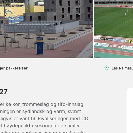
ger pakkereiser
Las Palmas,
/27
gerike kor, trommeslag og tifo-innslag
mningen er sydlandsk og varm, svært
igvis er vant til. Rivaliseringen med CD
r et høydepunkt i sesongen og samler
dler om langt mer enn poeng. Lokale