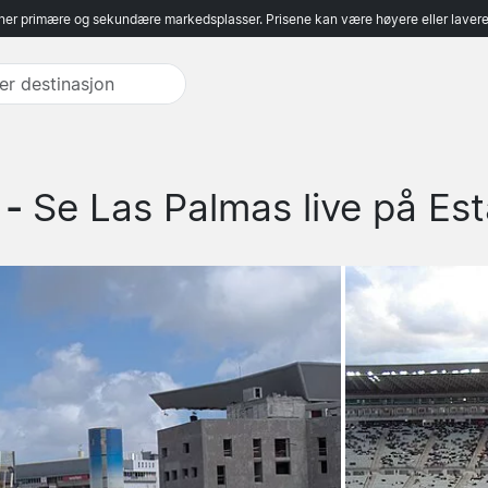
er primære og sekundære markedsplasser. Prisene kan være høyere eller lavere 
 -
Se Las Palmas live på Es