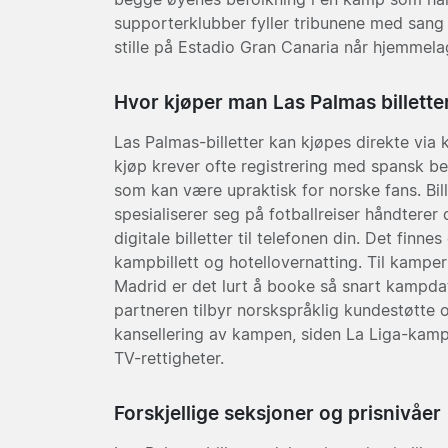
supporterklubber fyller tribunene med sang
stille på Estadio Gran Canaria når hjemmelag
Hvor kjøper man Las Palmas billette
Las Palmas-billetter kan kjøpes direkte via k
kjøp krever ofte registrering med spansk bet
som kan være upraktisk for norske fans. Bil
spesialiserer seg på fotballreiser håndterer
digitale billetter til telefonen din. Det fi
kampbillett og hotellovernatting. Til kampe
Madrid er det lurt å booke så snart kampdat
partneren tilbyr norskspråklig kundestøtte 
kansellering av kampen, siden La Liga-kampe
TV-rettigheter.
Forskjellige seksjoner og prisnivåer