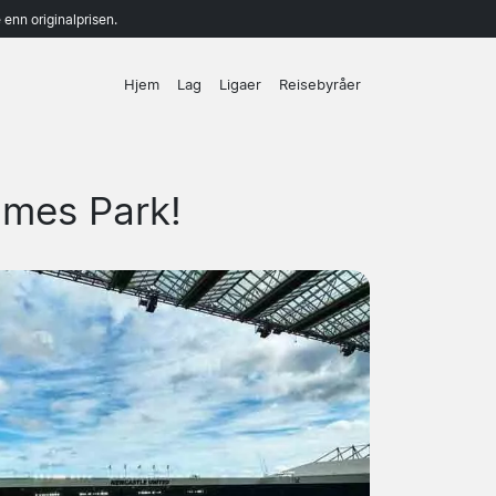
enn originalprisen.
Hjem
Lag
Ligaer
Reisebyråer
ames Park!