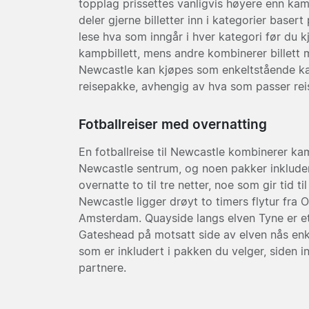
topplag prissettes vanligvis høyere enn ka
deler gjerne billetter inn i kategorier basert
lese hva som inngår i hver kategori før du 
kampbillett, mens andre kombinerer billett me
Newcastle kan kjøpes som enkeltstående kam
reisepakke, avhengig av hva som passer reis
Fotballreiser med overnatting
En fotballreise til Newcastle kombinerer kam
Newcastle sentrum, og noen pakker inkludere
overnatte to til tre netter, noe som gir tid
Newcastle ligger drøyt to timers flytur fra 
Amsterdam. Quayside langs elven Tyne er et
Gateshead på motsatt side av elven nås enk
som er inkludert i pakken du velger, siden i
partnere.