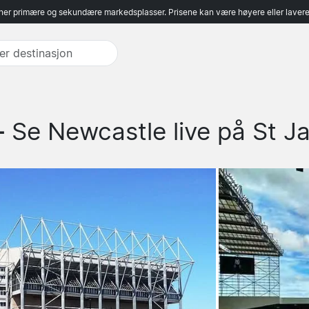
er primære og sekundære markedsplasser. Prisene kan være høyere eller lavere 
 -
Se Newcastle live på St J