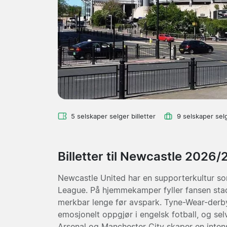
5 selskaper selger billetter
9 selskaper sel
Billetter til Newcastle 2026/
Newcastle United har en supporterkultur som
League. På hjemmekamper fyller fansen sta
merkbar lenge før avspark. Tyne-Wear-derb
emosjonelt oppgjør i engelsk fotball, og s
Arsenal og Manchester City skaper en intens