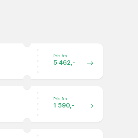
Pris fra
5 462,-
Pris fra
1 590,-