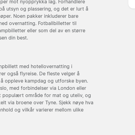
mper mot nyopprykka lag. Forhandlere
 på utsyn og plassering, og det er lurt å
kjøper. Noen pakker inkluderer bare
d overnatting. Fotballbilletter til
pbilletter eller som del av en større
en din best.
pbillett med hotellovernatting i
r også flyreise. De fleste velger å
 til å oppleve kampdag og utforske byen.
Oslo, med forbindelser via London eller
 populært område for mat og uteliv, og
elt via broene over Tyne. Sjekk nøye hva
nnhold og vilkår varierer mellom ulike