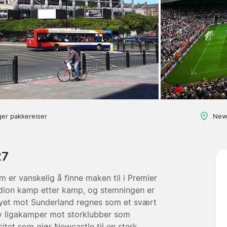
ger pakkereiser
Newc
27
 er vanskelig å finne maken til i Premier
dion kamp etter kamp, og stemningen er
yet mot Sunderland regnes som et svært
elv ligakamper mot storklubber som
itet som gjør Newcastle til en sterk