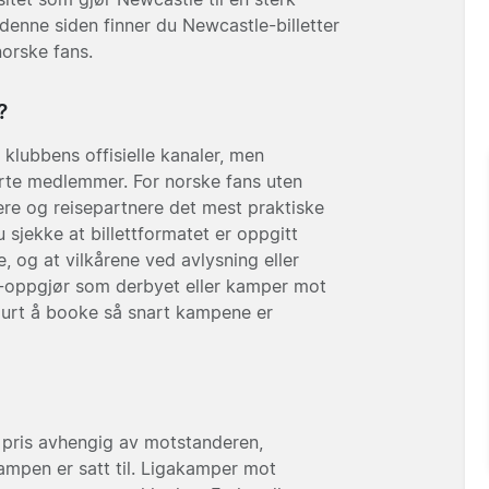
denne siden finner du Newcastle-billetter
norske fans.
?
 klubbens offisielle kanaler, men
erte medlemmer. For norske fans uten
re og reisepartnere det mest praktiske
u sjekke at billettformatet er oppgitt
, og at vilkårene ved avlysning eller
fil-oppgjør som derbyet eller kamper mot
lurt å booke så snart kampene er
i pris avhengig av motstanderen,
kampen er satt til. Ligakamper mot